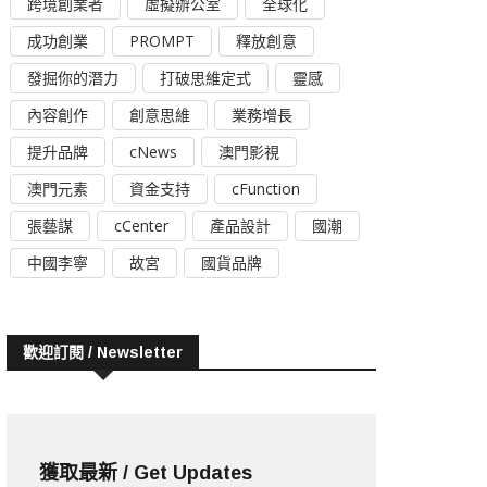
跨境創業者
虛擬辦公室
全球化
成功創業
PROMPT
釋放創意
發掘你的潛力
打破思維定式
靈感
內容創作
創意思維
業務增長
提升品牌
cNews
澳門影視
澳門元素
資金支持
cFunction
張藝謀
cCenter
產品設計
國潮
中國李寧
故宮
國貨品牌
歡迎訂閱 / Newsletter
獲取最新 / Get Updates