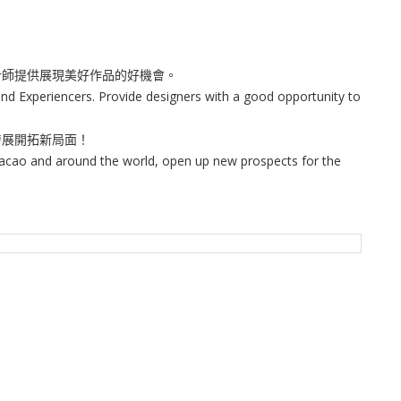
計師提供展現美好作品的好機會。
and Experiencers. Provide designers with a good opportunity to
發展開拓新局面！
Macao and around the world, open up new prospects for the