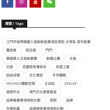
標簽 / Tags
江門市留學歸國人員創新創業項目資助 大灣區 青年創業
蕭啟東
陸志豪
門門
華僑華人文旅創業賽
創業比賽
文創
文旅
苦盡柑來傳承你
非遺工藝
掐絲琺瑯
文化傳承
手作體驗
HOUHOU體驗空間
王自如
ZEALER
視頻平台
澳門文化產業基金
品牌推廣專項資助計劃
資助
品牌
市場拓展
品牌塑造專項資助計劃