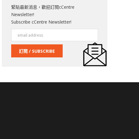
緊貼最新消息，歡迎訂閱cCentre
Newsletter!
Subscribe cCentre Newsletter!