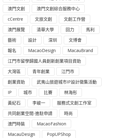
澳門文創
澳門文創綜合服務中心
cCentre
文旅文創
文創工作營
澳門展覽
清華大學
回力
馬利
藝術
設計
深圳
文博會
報名
MacaoDesign
MacauBrand
江門市留學歸國人員創新創業項目資助
大灣區
青年創業
江門市
創業資助
武夷山旅遊城市IP設計徵集活動
IP
城市
比賽
林海彤
黃紀石
李峻一
服務式文創工作室
共同創業空間-進駐申請
時尚
澳門時裝
MacaoFashion
MacauDesign
PopUPShop