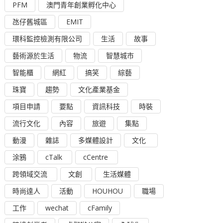
PFM
澳門青年創業孵化中心
氹仔舊城區
EMIT
環科監控檢測有限公司
生活
故事
藝術源於生活
物流
智慧城市
智能櫃
網紅
搞笑
綜藝
珠寶
趨勢
文化產業基金
項目申請
要點
資訊科技
時裝
流行文化
內容
旅遊
集點
動漫
雜誌
多媒體設計
文化
涂鴉
cTalk
cCentre
跨領域交流
文創
生活媒體
時尚達人
活動
HOUHOU
職場
工作
wechat
cFamily