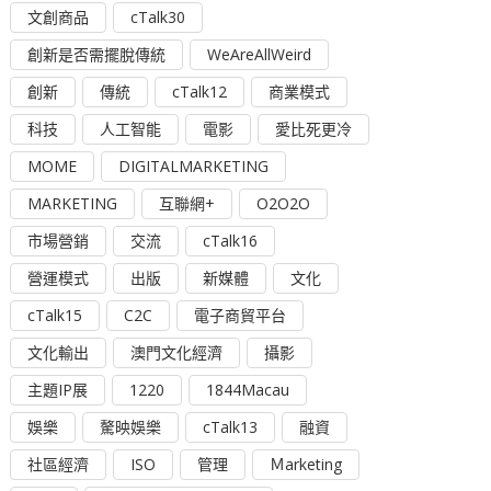
文創商品
cTalk30
創新是否需擺脫傳統
WeAreAllWeird
創新
傳統
cTalk12
商業模式
科技
人工智能
電影
愛比死更冷
MOME
DIGITALMARKETING
MARKETING
互聯網+
O2O2O
市場營銷
交流
cTalk16
營運模式
出版
新媒體
文化
cTalk15
C2C
電子商貿平台
文化輸出
澳門文化經濟
攝影
主題IP展
1220
1844Macau
娛樂
驁映娛樂
cTalk13
融資
社區經濟
ISO
管理
Ｍarketing