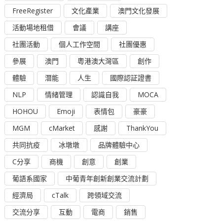
FreeRegister
文化產業
澳門文化發展
活動場地租借
會議
講座
社團活動
個人工作空間
社團優惠
參展
澳門
粵港澳大灣區
創作
體驗
潛能
人生
國際認証證書
NLP
情緒管理
認識自我
MOCA
HOHOU
Emoji
表情包
豪豪
MGM
cMarket
感謝
ThankYou
共同抗疫
冰墩墩
品牌體驗中心
C分享
商機
創意
創業
葡語系國家
中葡青年創新創業交流計劃
經濟局
cTalk
跨領域交流
交流分享
互動
電商
銷售