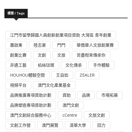
標簽 / Tags
江門市留學歸國人員創新創業項目資助 大灣區 青年創業
蕭啟東
陸志豪
門門
華僑華人文旅創業賽
創業比賽
文創
文旅
苦盡柑來傳承你
非遺工藝
掐絲琺瑯
文化傳承
手作體驗
HOUHOU體驗空間
王自如
ZEALER
視頻平台
澳門文化產業基金
品牌推廣專項資助計劃
資助
品牌
市場拓展
品牌塑造專項資助計劃
澳門文創
澳門文創綜合服務中心
cCentre
文旅文創
文創工作營
澳門展覽
清華大學
回力