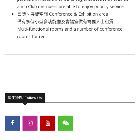
and cClub members are able to enjoy priority service.
會議、展覽空間 Conference & Exhibition area
備有多個小型多功能廳及會議室供有需要人士租賃。
Multi-functional rooms and a number of conference
rooms for rent
關注我們 / Follow Us