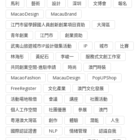
馬利
藝術
設計
深圳
文博會
報名
MacaoDesign
MacauBrand
江門市留學歸國人員創新創業項目資助
大灣區
青年創業
江門市
創業資助
武夷山旅遊城市IP設計徵集活動
IP
城市
比賽
林海彤
黃紀石
李峻一
服務式文創工作室
共同創業空間-進駐申請
時尚
澳門時裝
MacaoFashion
MacauDesign
PopUPShop
FreeRegister
文化產業
澳門文化發展
活動場地租借
會議
講座
社團活動
個人工作空間
社團優惠
參展
澳門
粵港澳大灣區
創作
體驗
潛能
人生
國際認証證書
NLP
情緒管理
認識自我