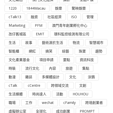
1220
1844Macau
娛樂
驁映娛樂
cTalk13
融資
社區經濟
ISO
管理
Ｍarketing
PFM
澳門青年創業孵化中心
氹仔舊城區
EMIT
環科監控檢測有限公司
生活
故事
藝術源於生活
物流
智慧城市
智能櫃
網紅
搞笑
綜藝
珠寶
趨勢
文化產業基金
項目申請
要點
資訊科技
時裝
流行文化
內容
旅遊
集點
動漫
雜誌
多媒體設計
文化
涂鴉
cTalk
cCentre
跨領域交流
文創
生活媒體
時尚達人
活動
HOUHOU
職場
工作
wechat
cFamily
跨境創業者
虛擬辦公室
全球化
成功創業
PROMPT