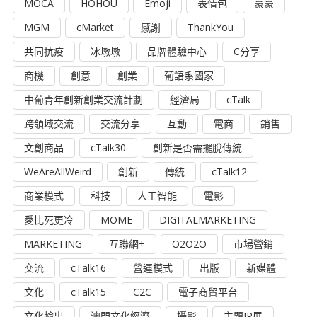
MOCA
HOHOU
Emoji
表情包
豪豪
MGM
cMarket
感謝
ThankYou
共同抗疫
冰墩墩
品牌體驗中心
C分享
商機
創意
創業
葡語系國家
中葡青年創新創業交流計劃
經濟局
cTalk
跨領域交流
交流分享
互動
電商
銷售
文創商品
cTalk30
創新是否需擺脫傳統
WeAreAllWeird
創新
傳統
cTalk12
商業模式
科技
人工智能
電影
愛比死更冷
MOME
DIGITALMARKETING
MARKETING
互聯網+
O2O2O
市場營銷
交流
cTalk16
營運模式
出版
新媒體
文化
cTalk15
C2C
電子商貿平台
文化輸出
澳門文化經濟
攝影
主題IP展