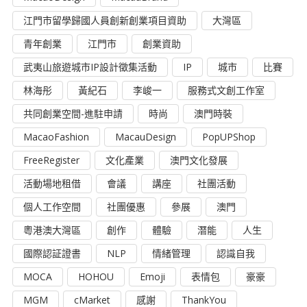
江門市留學歸國人員創新創業項目資助
大灣區
青年創業
江門市
創業資助
武夷山旅遊城市IP設計徵集活動
IP
城市
比賽
林海彤
黃紀石
李峻一
服務式文創工作室
共同創業空間-進駐申請
時尚
澳門時裝
MacaoFashion
MacauDesign
PopUPShop
FreeRegister
文化產業
澳門文化發展
活動場地租借
會議
講座
社團活動
個人工作空間
社團優惠
參展
澳門
粵港澳大灣區
創作
體驗
潛能
人生
國際認証證書
NLP
情緒管理
認識自我
MOCA
HOHOU
Emoji
表情包
豪豪
MGM
cMarket
感謝
ThankYou