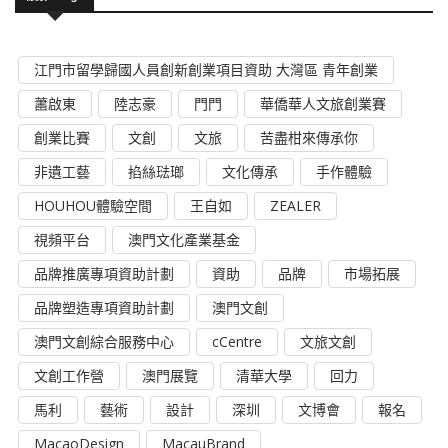
江門市留學歸國人員創新創業項目資助 大灣區 青年創業
蕭啟東
陸志豪
門門
華僑華人文旅創業賽
創業比賽
文創
文旅
苦盡柑來傳承你
非遺工藝
掐絲琺瑯
文化傳承
手作體驗
HOUHOU體驗空間
王自如
ZEALER
視頻平台
澳門文化產業基金
品牌推廣專項資助計劃
資助
品牌
市場拓展
品牌塑造專項資助計劃
澳門文創
澳門文創綜合服務中心
cCentre
文旅文創
文創工作營
澳門展覽
清華大學
回力
馬利
藝術
設計
深圳
文博會
報名
MacaoDesign
MacauBrand