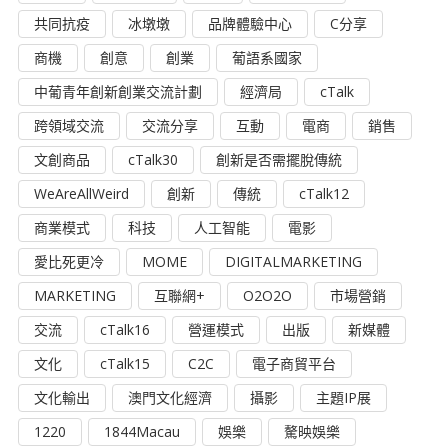
共同抗疫
冰墩墩
品牌體驗中心
C分享
商機
創意
創業
葡語系國家
中葡青年創新創業交流計劃
經濟局
cTalk
跨領域交流
交流分享
互動
電商
銷售
文創商品
cTalk30
創新是否需擺脫傳統
WeAreAllWeird
創新
傳統
cTalk12
商業模式
科技
人工智能
電影
愛比死更冷
MOME
DIGITALMARKETING
MARKETING
互聯網+
O2O2O
市場營銷
交流
cTalk16
營運模式
出版
新媒體
文化
cTalk15
C2C
電子商貿平台
文化輸出
澳門文化經濟
攝影
主題IP展
1220
1844Macau
娛樂
驁映娛樂