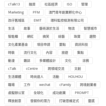
cTalk13
融資
社區經濟
ISO
管理
Ｍarketing
PFM
澳門青年創業孵化中心
氹仔舊城區
EMIT
環科監控檢測有限公司
生活
故事
藝術源於生活
物流
智慧城市
智能櫃
網紅
搞笑
綜藝
珠寶
趨勢
文化產業基金
項目申請
要點
資訊科技
時裝
流行文化
內容
旅遊
集點
動漫
雜誌
多媒體設計
文化
涂鴉
cTalk
cCentre
跨領域交流
文創
生活媒體
時尚達人
活動
HOUHOU
職場
工作
wechat
cFamily
跨境創業者
虛擬辦公室
全球化
成功創業
PROMPT
釋放創意
發掘你的潛力
打破思維定式
靈感