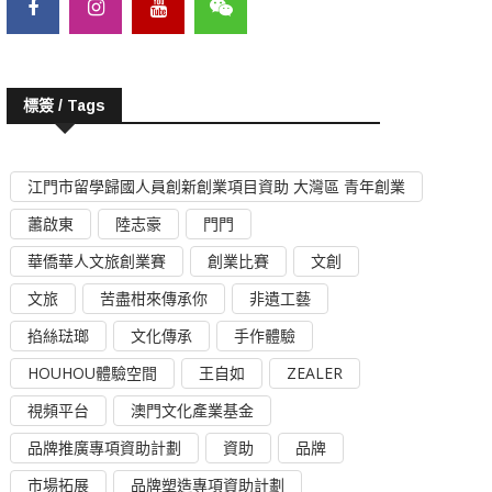
標簽 / Tags
江門市留學歸國人員創新創業項目資助 大灣區 青年創業
蕭啟東
陸志豪
門門
華僑華人文旅創業賽
創業比賽
文創
文旅
苦盡柑來傳承你
非遺工藝
掐絲琺瑯
文化傳承
手作體驗
HOUHOU體驗空間
王自如
ZEALER
視頻平台
澳門文化產業基金
品牌推廣專項資助計劃
資助
品牌
市場拓展
品牌塑造專項資助計劃