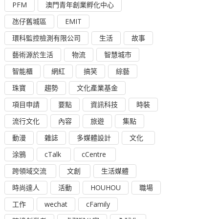
PFM
澳門青年創業孵化中心
氹仔舊城區
EMIT
環科監控檢測有限公司
生活
故事
藝術源於生活
物流
智慧城市
智能櫃
網紅
搞笑
綜藝
珠寶
趨勢
文化產業基金
項目申請
要點
資訊科技
時裝
流行文化
內容
旅遊
集點
動漫
雜誌
多媒體設計
文化
涂鴉
cTalk
cCentre
跨領域交流
文創
生活媒體
時尚達人
活動
HOUHOU
職場
工作
wechat
cFamily