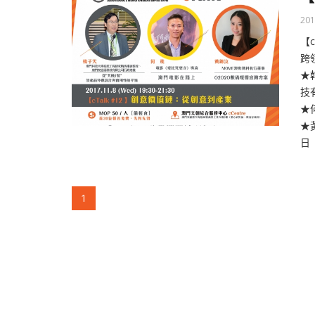
201
【
跨
★
技
★
★
日 
(current)
1