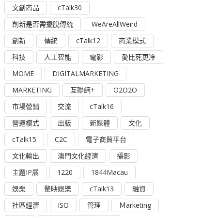
文創商品
cTalk30
創新是否需擺脫傳統
WeAreAllWeird
創新
傳統
cTalk12
商業模式
科技
人工智能
電影
愛比死更冷
MOME
DIGITALMARKETING
MARKETING
互聯網+
O2O2O
市場營銷
交流
cTalk16
營運模式
出版
新媒體
文化
cTalk15
C2C
電子商貿平台
文化輸出
澳門文化經濟
攝影
主題IP展
1220
1844Macau
娛樂
驁映娛樂
cTalk13
融資
社區經濟
ISO
管理
Ｍarketing