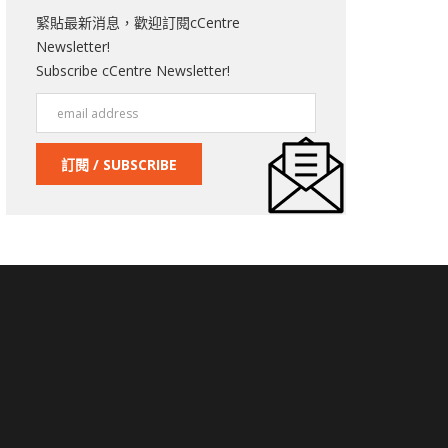
緊貼最新消息，歡迎訂閱cCentre
Newsletter!
Subscribe cCentre Newsletter!