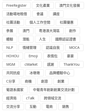
FreeRegister
文化產業
澳門文化發展
活動場地租借
會議
講座
社團活動
個人工作空間
社團優惠
參展
澳門
粵港澳大灣區
創作
體驗
潛能
人生
國際認証證書
NLP
情緒管理
認識自我
MOCA
HOHOU
Emoji
表情包
豪豪
MGM
cMarket
感謝
ThankYou
共同抗疫
冰墩墩
品牌體驗中心
C分享
商機
創意
創業
葡語系國家
中葡青年創新創業交流計劃
經濟局
cTalk
跨領域交流
交流分享
互動
電商
銷售