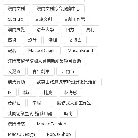
澳門文創
澳門文創綜合服務中心
cCentre
文旅文創
文創工作營
澳門展覽
清華大學
回力
馬利
藝術
設計
深圳
文博會
報名
MacaoDesign
MacauBrand
江門市留學歸國人員創新創業項目資助
大灣區
青年創業
江門市
創業資助
武夷山旅遊城市IP設計徵集活動
IP
城市
比賽
林海彤
黃紀石
李峻一
服務式文創工作室
共同創業空間-進駐申請
時尚
澳門時裝
MacaoFashion
MacauDesign
PopUPShop