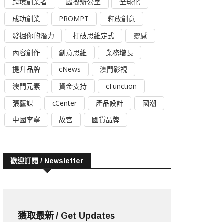
跨境創業者
虛擬辦公室
全球化
成功創業
PROMPT
釋放創意
發掘你的潛力
打破思維定式
靈感
內容創作
創意思維
業務增長
提升品牌
cNews
澳門影視
澳門元素
資金支持
cFunction
張藝謀
cCenter
產品設計
國潮
中國李寧
故宮
國貨品牌
歡迎訂閱 / Newsletter
獲取最新 / Get Updates