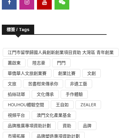
標簽 / Tags
江門市留學歸國人員創新創業項目資助 大灣區 青年創業
蕭啟東
陸志豪
門門
華僑華人文旅創業賽
創業比賽
文創
文旅
苦盡柑來傳承你
非遺工藝
掐絲琺瑯
文化傳承
手作體驗
HOUHOU體驗空間
王自如
ZEALER
視頻平台
澳門文化產業基金
品牌推廣專項資助計劃
資助
品牌
市場拓展
品牌塑造專項資助計劃