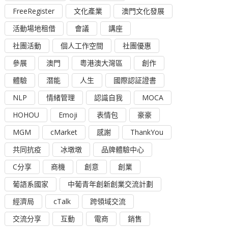
FreeRegister
文化產業
澳門文化發展
活動場地租借
會議
講座
社團活動
個人工作空間
社團優惠
參展
澳門
粵港澳大灣區
創作
體驗
潛能
人生
國際認証證書
NLP
情緒管理
認識自我
MOCA
HOHOU
Emoji
表情包
豪豪
MGM
cMarket
感謝
ThankYou
共同抗疫
冰墩墩
品牌體驗中心
C分享
商機
創意
創業
葡語系國家
中葡青年創新創業交流計劃
經濟局
cTalk
跨領域交流
交流分享
互動
電商
銷售