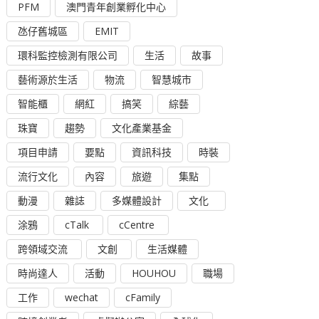
PFM
澳門青年創業孵化中心
氹仔舊城區
EMIT
環科監控檢測有限公司
生活
故事
藝術源於生活
物流
智慧城市
智能櫃
網紅
搞笑
綜藝
珠寶
趨勢
文化產業基金
項目申請
要點
資訊科技
時裝
流行文化
內容
旅遊
集點
動漫
雜誌
多媒體設計
文化
涂鴉
cTalk
cCentre
跨領域交流
文創
生活媒體
時尚達人
活動
HOUHOU
職場
工作
wechat
cFamily