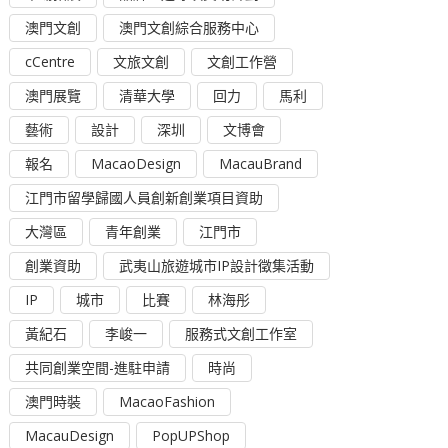
澳門文創
澳門文創綜合服務中心
cCentre
文旅文創
文創工作營
澳門展覽
清華大學
回力
馬利
藝術
設計
深圳
文博會
報名
MacaoDesign
MacauBrand
江門市留學歸國人員創新創業項目資助
大灣區
青年創業
江門市
創業資助
武夷山旅遊城市IP設計徵集活動
IP
城市
比賽
林海彤
黃紀石
李峻一
服務式文創工作室
共同創業空間-進駐申請
時尚
澳門時裝
MacaoFashion
MacauDesign
PopUPShop