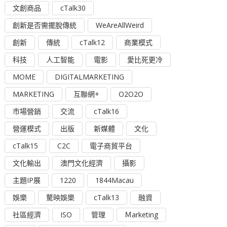
文創商品
cTalk30
創新是否需擺脫傳統
WeAreAllWeird
創新
傳統
cTalk12
商業模式
科技
人工智能
電影
愛比死更冷
MOME
DIGITALMARKETING
MARKETING
互聯網+
O2O2O
市場營銷
交流
cTalk16
營運模式
出版
新媒體
文化
cTalk15
C2C
電子商貿平台
文化輸出
澳門文化經濟
攝影
主題IP展
1220
1844Macau
娛樂
驁映娛樂
cTalk13
融資
社區經濟
ISO
管理
Ｍarketing