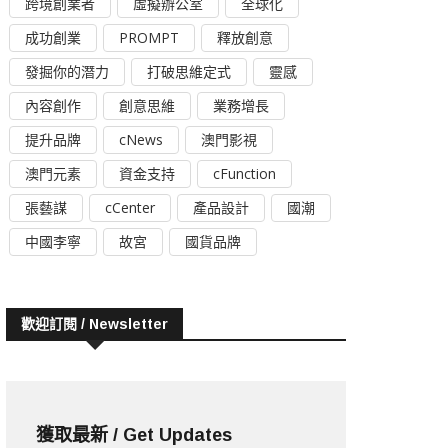
跨境創業者
虛擬辦公室
全球化
成功創業
PROMPT
釋放創意
發掘你的潛力
打破思維定式
靈感
內容創作
創意思維
業務增長
提升品牌
cNews
澳門影視
澳門元素
資金支持
cFunction
張藝謀
cCenter
產品設計
國潮
中國李寧
故宮
國貨品牌
歡迎訂閱 / Newsletter
獲取最新 / Get Updates