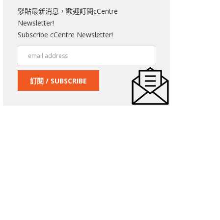
緊貼最新消息，歡迎訂閱cCentre
Newsletter!
Subscribe cCentre Newsletter!