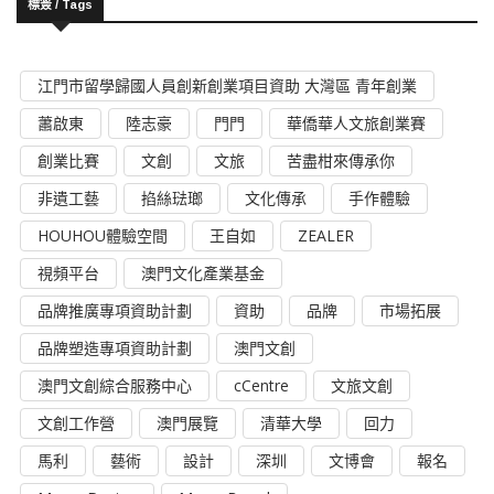
標簽 / Tags
江門市留學歸國人員創新創業項目資助 大灣區 青年創業
蕭啟東
陸志豪
門門
華僑華人文旅創業賽
創業比賽
文創
文旅
苦盡柑來傳承你
非遺工藝
掐絲琺瑯
文化傳承
手作體驗
HOUHOU體驗空間
王自如
ZEALER
視頻平台
澳門文化產業基金
品牌推廣專項資助計劃
資助
品牌
市場拓展
品牌塑造專項資助計劃
澳門文創
澳門文創綜合服務中心
cCentre
文旅文創
文創工作營
澳門展覽
清華大學
回力
馬利
藝術
設計
深圳
文博會
報名