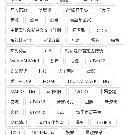
共同抗疫
冰墩墩
品牌體驗中心
C分享
商機
創意
創業
葡語系國家
中葡青年創新創業交流計劃
經濟局
cTalk
跨領域交流
交流分享
互動
電商
銷售
文創商品
cTalk30
創新是否需擺脫傳統
WeAreAllWeird
創新
傳統
cTalk12
商業模式
科技
人工智能
電影
愛比死更冷
MOME
DIGITALMARKETING
MARKETING
互聯網+
O2O2O
市場營銷
交流
cTalk16
營運模式
出版
新媒體
文化
cTalk15
C2C
電子商貿平台
文化輸出
澳門文化經濟
攝影
主題IP展
1220
1844Macau
娛樂
驁映娛樂