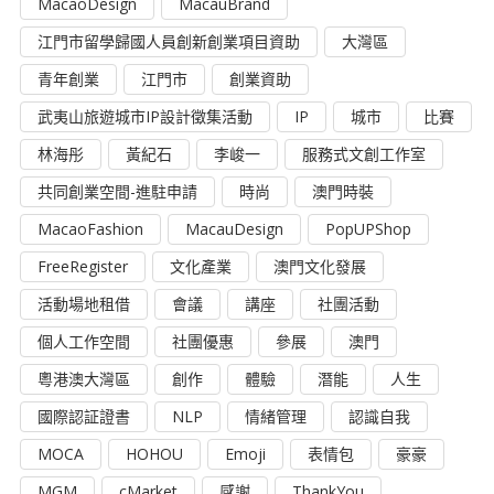
MacaoDesign
MacauBrand
江門市留學歸國人員創新創業項目資助
大灣區
青年創業
江門市
創業資助
武夷山旅遊城市IP設計徵集活動
IP
城市
比賽
林海彤
黃紀石
李峻一
服務式文創工作室
共同創業空間-進駐申請
時尚
澳門時裝
MacaoFashion
MacauDesign
PopUPShop
FreeRegister
文化產業
澳門文化發展
活動場地租借
會議
講座
社團活動
個人工作空間
社團優惠
參展
澳門
粵港澳大灣區
創作
體驗
潛能
人生
國際認証證書
NLP
情緒管理
認識自我
MOCA
HOHOU
Emoji
表情包
豪豪
MGM
cMarket
感謝
ThankYou