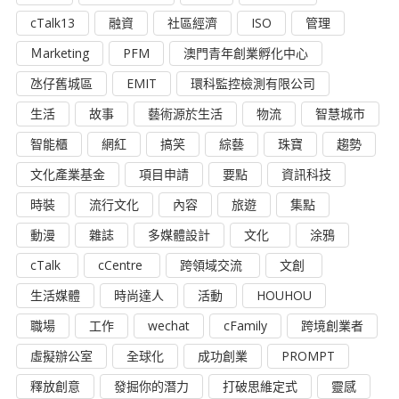
cTalk13
融資
社區經濟
ISO
管理
Ｍarketing
PFM
澳門青年創業孵化中心
氹仔舊城區
EMIT
環科監控檢測有限公司
生活
故事
藝術源於生活
物流
智慧城市
智能櫃
網紅
搞笑
綜藝
珠寶
趨勢
文化產業基金
項目申請
要點
資訊科技
時裝
流行文化
內容
旅遊
集點
動漫
雜誌
多媒體設計
文化
涂鴉
cTalk
cCentre
跨領域交流
文創
生活媒體
時尚達人
活動
HOUHOU
職場
工作
wechat
cFamily
跨境創業者
虛擬辦公室
全球化
成功創業
PROMPT
釋放創意
發掘你的潛力
打破思維定式
靈感