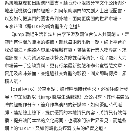
系統地整理和出版澳門圖書。趙香玲小姐將分享文化公所與外
地出版機構合作的經驗，如何幫助澳門的文創人士出版圖書，
以及如何把澳門的圖書帶到外地、面向更廣闊的世界市場。
★李芷澄《賺LIKE的新媒體生存之道》
《Jump 職場生活雜誌》由李芷澄及兩位合伙人共同創立，是
澳門首個關於職場的媒體，雜誌每兩週出版一期，線上平台亦
深受關注。媒體內容風格輕鬆有趣，包括各行業人物專訪、求
職錦囊、人力資源發展趨勢及進修課程等資訊，除了羅列人力
市場第一手空缺資料，更有行業最新動態和辦公室智慧文章，
實用及趣味兼備，並透過社交媒體的影視、圖文即時傳播，累
積人氣。
【cTal k#16】分享重點：媒體呼應時代需求，必須往線上發
展，李芷澄將以《Jump 職場生活雜誌》及公司旗下其他媒體品
牌的經驗作分享，簡介作為澳門的新媒體，如何緊貼時代脈
膊，連結線上線下，提供優質的本地資訊內容，將資訊有效傳
播，提升澳門本地的文化認同，也讓澳門被世界看見，而這些
網上的”LIKE”，又如何轉化為經濟收益的經營之道。