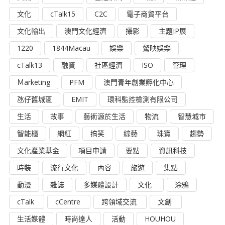
文化
cTalk15
C2C
電子商貿平台
文化輸出
澳門文化經濟
攝影
主題IP展
1220
1844Macau
娛樂
驁映娛樂
cTalk13
融資
社區經濟
ISO
管理
Ｍarketing
PFM
澳門青年創業孵化中心
氹仔舊城區
EMIT
環科監控檢測有限公司
生活
故事
藝術源於生活
物流
智慧城市
智能櫃
網紅
搞笑
綜藝
珠寶
趨勢
文化產業基金
項目申請
要點
資訊科技
時裝
流行文化
內容
旅遊
集點
動漫
雜誌
多媒體設計
文化
涂鴉
cTalk
cCentre
跨領域交流
文創
生活媒體
時尚達人
活動
HOUHOU