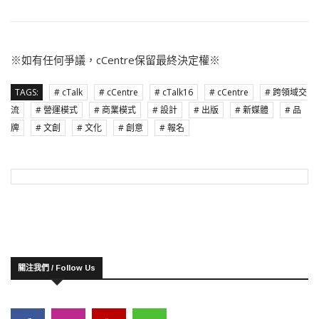
※如有任何爭議，cCentre保留最終決定權※
TAGS:
# cTalk
# cCentre
# cTalk16
# cCentre
# 跨領域交
流
# 營運模式
# 商業模式
# 設計
# 出版
# 新媒體
# 品
牌
# 文創
# 文化
# 創意
# 報名
關注我們 / Follow Us