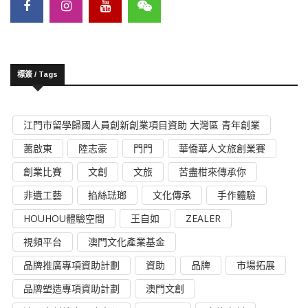
標簽 / Tags
江門市留學歸國人員創新創業項目資助 大灣區 青年創業
蕭啟東
陸志豪
門門
華僑華人文旅創業賽
創業比賽
文創
文旅
苦盡柑來傳承你
非遺工藝
掐絲琺瑯
文化傳承
手作體驗
HOUHOU體驗空間
王自如
ZEALER
視頻平台
澳門文化產業基金
品牌推廣專項資助計劃
資助
品牌
市場拓展
品牌塑造專項資助計劃
澳門文創