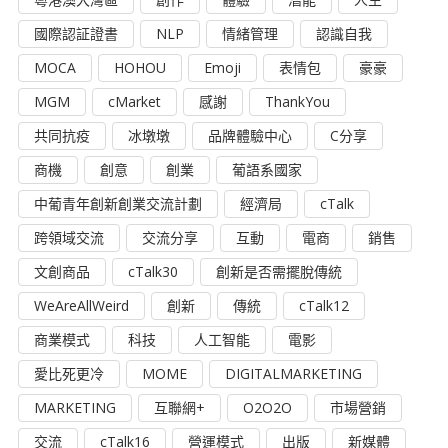
國際認証證書
NLP
情緒管理
認識自我
MOCA
HOHOU
Emoji
表情包
豪豪
MGM
cMarket
感謝
ThankYou
共同抗疫
冰墩墩
品牌體驗中心
C分享
商機
創意
創業
葡語系國家
中葡青年創新創業交流計劃
經濟局
cTalk
跨領域交流
交流分享
互動
電商
銷售
文創商品
cTalk30
創新是否需擺脫傳統
WeAreAllWeird
創新
傳統
cTalk12
商業模式
科技
人工智能
電影
愛比死更冷
MOME
DIGITALMARKETING
MARKETING
互聯網+
O2O2O
市場營銷
交流
cTalk16
營運模式
出版
新媒體