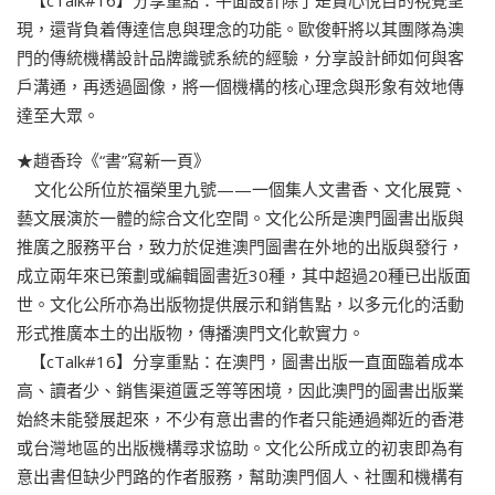
【cTalk#16】分享重點：平面設計除了是賞心悅目的視覺呈
現，還背負着傳達信息與理念的功能。歐俊軒將以其團隊為澳
門的傳統機構設計品牌識號系統的經驗，分享設計師如何與客
戶溝通，再透過圖像，將一個機構的核心理念與形象有效地傳
達至大眾。
★趙香玲《“書”寫新一頁》
文化公所位於福榮里九號——一個集人文書香、文化展覽、
藝文展演於一體的綜合文化空間。文化公所是澳門圖書出版與
推廣之服務平台，致力於促進澳門圖書在外地的出版與發行，
成立兩年來已策劃或編輯圖書近30種，其中超過20種已出版面
世。文化公所亦為出版物提供展示和銷售點，以多元化的活動
形式推廣本土的出版物，傳播澳門文化軟實力。
【cTalk#16】分享重點：在澳門，圖書出版一直面臨着成本
高、讀者少、銷售渠道匱乏等等困境，因此澳門的圖書出版業
始終未能發展起來，不少有意出書的作者只能通過鄰近的香港
或台灣地區的出版機構尋求協助。文化公所成立的初衷即為有
意出書但缺少門路的作者服務，幫助澳門個人、社團和機構有