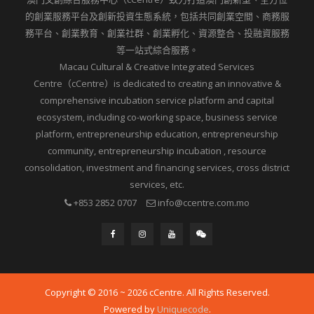
的創業服務平台及創新投資生態系統，包括共同創業空間、商務服
務平台、創業教育、創業社群、創業孵化、資源整合、投融資服務
等一站式綜合服務。
Macau Cultural & Creative Integrated Services
Centre（cCentre）is dedicated to creating an innovative &
comprehensive incubation service platform and capital
ecosystem, including co-working space, business service
platform, entrepreneurship education, entrepreneurship
community, entrepreneurship incubation , resource
consolidation, investment and financing services, cross district
services, etc.
+853 2852 0707
info@ccentre.com.mo
Copyright © 2016 ~ 2026 cCentre. All Rights Reserved.
Powered by
Uniquecode
.