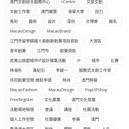
澳門文創綜合服務中心
cCentre
文旅文創
文創工作營
澳門展覽
清華大學
回力
馬利
藝術
設計
深圳
文博會
報名
MacaoDesign
MacauBrand
江門市留學歸國人員創新創業項目資助
大灣區
青年創業
江門市
創業資助
武夷山旅遊城市IP設計徵集活動
IP
城市
比賽
林海彤
黃紀石
李峻一
服務式文創工作室
共同創業空間-進駐申請
時尚
澳門時裝
MacaoFashion
MacauDesign
PopUPShop
FreeRegister
文化產業
澳門文化發展
活動場地租借
會議
講座
社團活動
個人工作空間
社團優惠
參展
澳門
粵港澳大灣區
創作
體驗
潛能
人生